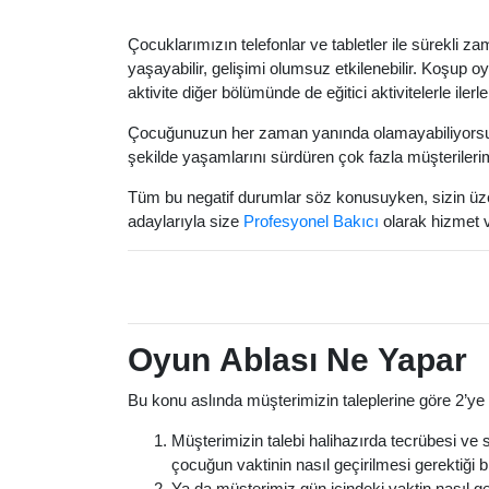
Çocuklarımızın telefonlar ve tabletler ile sürekli 
yaşayabilir, gelişimi olumsuz etkilenebilir. Koşup o
aktivite diğer bölümünde de eğitici aktivitelerle ile
Çocuğunuzun her zaman yanında olamayabiliyorsunuz
şekilde yaşamlarını sürdüren çok fazla müşterileri
Tüm bu negatif durumlar söz konusuyken, sizin üze
adaylarıyla size
Profesyonel Bakıcı
olarak hizmet v
Oyun Ablası Ne Yapar
Bu konu aslında müşterimizin taleplerine göre 2’ye 
Müşterimizin talebi halihazırda tecrübesi ve se
çocuğun vaktinin nasıl geçirilmesi gerektiği b
Ya da müşterimiz gün içindeki vaktin nasıl g