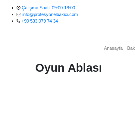
Skip
Çalışma Saati: 09:00-18:00
to
info@profesyonelbakici.com
content
+90 533 079 74 34
Anasayfa
Bak
Oyun Ablası