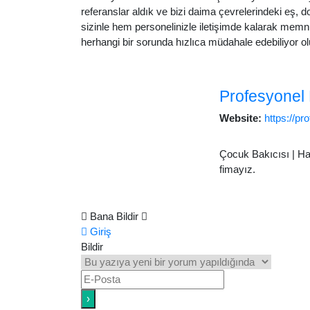
referanslar aldık ve bizi daima çevrelerindeki eş, 
sizinle hem personelinizle iletişimde kalarak memnun
herhangi bir sorunda hızlıca müdahale edebiliyor 
Profesyonel 
Website:
https://pr
Çocuk Bakıcısı | Hasta ve Yaşlı Bakımı | Ev Temizlik
fimayız.
Bana Bildir
Giriş
Bildir