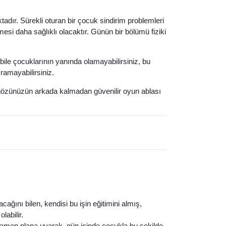
adır. Sürekli oturan bir çocuk sindirim problemleri
esi daha sağlıklı olacaktır. Günün bir bölümü fiziki
le çocuklarının yanında olamayabilirsiniz, bu
ramayabilirsiniz.
 gözünüzün arkada kalmadan güvenilir oyun ablası
cağını bilen, kendisi bu işin eğitimini almış,
labilir.
mamen plana uyarak, gün içinde çocukla bu şekilde