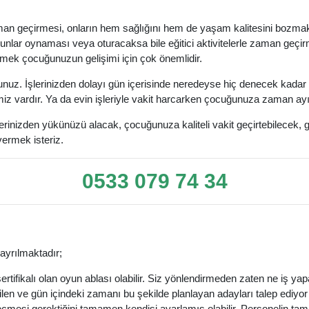
zaman geçirmesi, onların hem sağlığını hem de yaşam kalitesini bozmakt
yunlar oynaması veya oturacaksa bile eğitici aktivitelerle zaman geçirm
rlemek çocuğunuzun gelişimi için çok önemlidir.
. İşlerinizden dolayı gün içerisinde neredeyse hiç denecek kadar bi
miz vardır. Ya da evin işleriyle vakit harcarken çocuğunuza zaman ayı
rinizden yükünüzü alacak, çocuğunuza kaliteli vakit geçirtebilecek,
ermek isteriz.
0533 079 74 34
ayrılmaktadır;
rtifikalı olan oyun ablası olabilir. Siz yönlendirmeden zaten ne iş yapa
ilen ve gün içindeki zamanı bu şekilde planlayan adayları talep ediyor o
eçmesi gerektiğini tamamen kendisi ayarlamış olabilir. Personelin ta