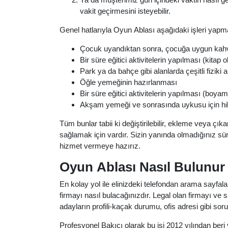
vakit geçirmesini isteyebilir.
Genel hatlarıyla Oyun Ablası aşağıdaki işleri yapma
Çocuk uyandıktan sonra, çocuğa uygun kahv
Bir süre eğitici aktivitelerin yapılması (kita
Park ya da bahçe gibi alanlarda çeşitli fiziki
Öğle yemeğinin hazırlanması
Bir süre eğitici aktivitelerin yapılması (boya
Akşam yemeği ve sonrasında uykusu için hi
Tüm bunlar tabii ki değiştirilebilir, ekleme veya çı
sağlamak için vardır. Sizin yanında olmadığınız sü
hizmet vermeye hazırız.
Oyun Ablası Nasıl Bulunur
En kolay yol ile elinizdeki telefondan arama sayfa
firmayı nasıl bulacağınızdır. Legal olan firmayı ve s
adayların profili-kaçak durumu, ofis adresi gibi soru
Profesyonel Bakıcı olarak bu işi 2012 yılından beri