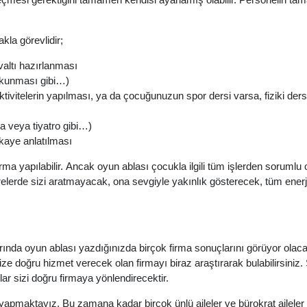
kla görevlidir;
altı hazırlanması
p okunması gibi…)
 aktivitelerin yapılması, ya da çocuğunuzun spor dersi varsa, fiziki der
ma veya tiyatro gibi…)
kaye anlatılması
karma yapılabilir. Ancak oyun ablası çocukla ilgili tüm işlerden soruml
relerde sizi aratmayacak, ona sevgiyle yakınlık gösterecek, tüm ener
larında oyun ablası yazdığınızda birçok firma sonuçlarını görüyor ol
ize doğru hizmet verecek olan firmayı biraz araştırarak bulabilirsiniz. 
lar sizi doğru firmaya yönlendirecektir.
 yapmaktayız. Bu zamana kadar birçok ünlü aileler ve bürokrat aileler i