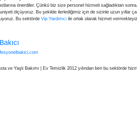
dostlarına önerdiler. Çünkü biz size personel hizmeti sağladıktan sonr
iyeti ölçüyoruz. Bu şekilde ilerlediğimiz için de sizinle uzun yıllar 
oluyoruz. Bu sektörde
Vip Yardımcı
ile ortak olarak hizmet vermekteyiz
Bakıcı
ofesyonelbakici.com
 2012 yılından beri bu sektörde hizmet vermekteyiz. Sözleşmeli olarak çalışan legal bir