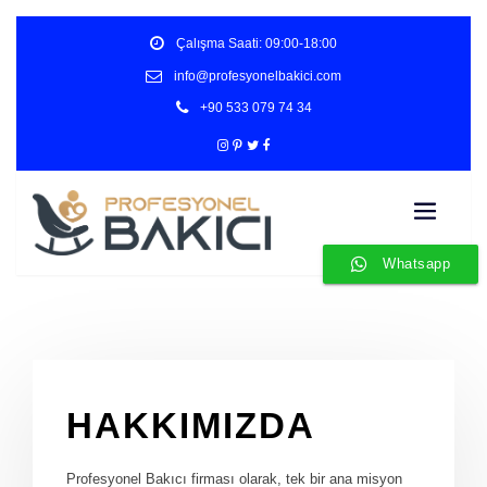
Skip
Çalışma Saati: 09:00-18:00
to
content
info@profesyonelbakici.com
+90 533 079 74 34
Whatsapp
HAKKIMIZDA
Profesyonel Bakıcı firması olarak, tek bir ana misyon